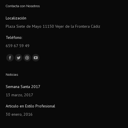
Contacta con Nosotros
Localización
Plaza Siete de Mayo 11150 Vejer de la Frontera Cádiz
Teléfono:
659 67 59 49
Encuéntranos en:
Facebook
Twitter
Dribbble
YouTube
page
page
page
page
Noticias
opens
opens
opens
opens
in
in
in
in
Semana Santa 2017
new
new
new
new
13 marzo, 2017
window
window
window
window
Articulo en Estilo Profesional
30 enero, 2016